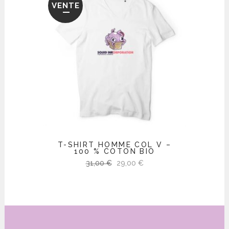
VENTE
38,00 €.
32,30 €.
T-SHIRT HOMME COL V –
100 % COTON BIO
Le
Le
31,00
€
29,00
€
prix
prix
initial
actuel
était :
est :
31,00 €.
29,00 €.