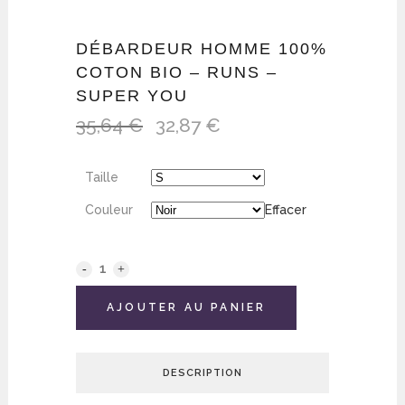
DÉBARDEUR HOMME 100%
COTON BIO – RUNS –
SUPER YOU
35,64
€
32,87
€
Le
Le
prix
prix
initial
actuel
Taille
était :
est :
35,64 €.
32,87 €.
Couleur
Effacer
AJOUTER AU PANIER
DESCRIPTION