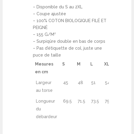
– Disponible du S au 2XL
– Coupe ajustée
–
100% COTON BIOLOGIQUE FILÉ ET
PEIGNÉ
–
155 G/M²
– Surpiqûre double en bas de corps
– Pas d’étiquette de col, juste une
puce de taille
Mesures
S
M
L
XL
2XL
en cm
Largeur
45
48
51
54
57
au torse
Longueur
69.5
71.5
73.5
75.5
77.5
du
débardeur