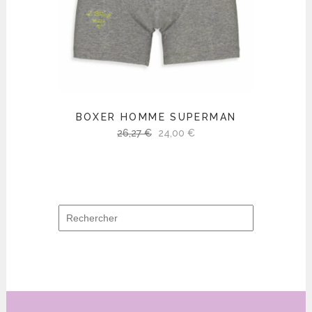
BOXER HOMME SUPERMAN
Le
Le
26,27
€
24,00
€
prix
prix
initial
actuel
était :
est :
26,27 €.
24,00 €.