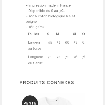
– Impression made in France
– Disponible du S au 3XL
– 100% coton biologique filé et
peigné
– 180 g/m2
Tailles
S
M
L
XL
XXL
XXXL
Largeur
49
52
55
58
61
64
au torse
Longueur
70
72
74
76
78
80
du t-shirt
PRODUITS CONNEXES
VENTE