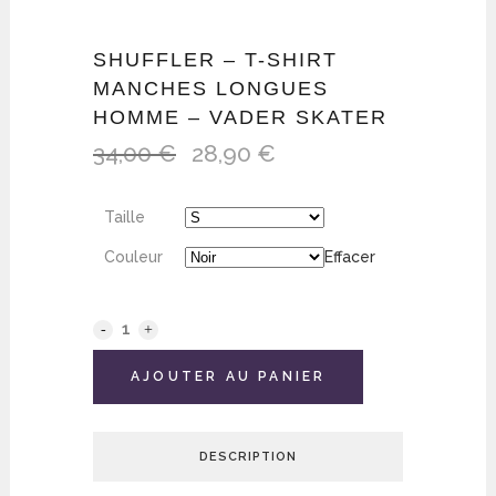
SHUFFLER – T-SHIRT
MANCHES LONGUES
HOMME – VADER SKATER
34,00
€
28,90
€
Le
Le
prix
prix
initial
actuel
Taille
était :
est :
34,00 €.
28,90 €.
Couleur
Effacer
AJOUTER AU PANIER
DESCRIPTION