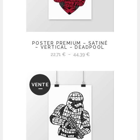
POSTER PREMIUM – SATINÉ
– VERTICAL – DEADPOOL
Plage
22,71
€
–
44,39
€
de
prix :
22,71 €
VENTE
à
44,39 €