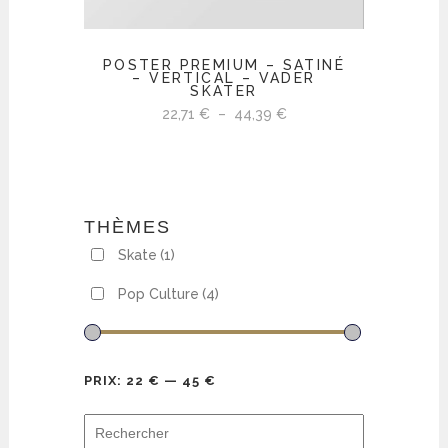
POSTER PREMIUM – SATINÉ
– VERTICAL – VADER
SKATER
Plage
22,71
€
–
44,39
€
de
prix :
22,71 €
à
THÈMES
44,39 €
Skate
(1)
Pop Culture
(4)
PRIX:
22 €
—
45 €