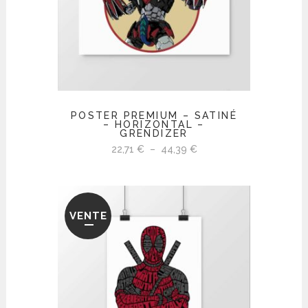
POSTER PREMIUM – SATINÉ
– HORIZONTAL –
GRENDIZER
Plage
22,71
€
–
44,39
€
de
prix :
22,71 €
VENTE
à
44,39 €