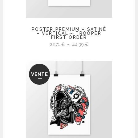
POSTER PREMIUM – SATINÉ
– VERTICAL – TROOPER
FIRST ORDER
Plage
22,71
€
–
44,39
€
de
prix :
22,71 €
VENTE
à
44,39 €