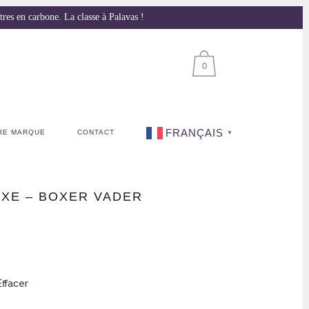
s en carbone. La classe à Palavas !
0
FRANÇAIS
RE MARQUE
CONTACT
▼
EXE – BOXER VADER
Effacer