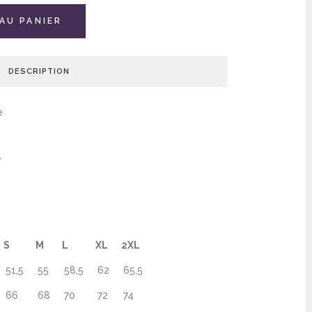
AU PANIER
DESCRIPTION
e
r
S
M
L
XL
2XL
51,5
55
58,5
62
65,5
66
68
70
72
74