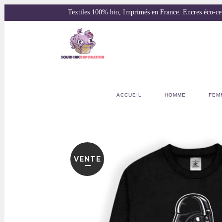
Textiles 100% bio, Imprimés en France. Encres éco-
ACCUEIL
HOMME
FEM
VENTE