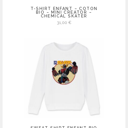
T-SHIRT ENFANT – COTON
BIO – MINI CREATOR –
CHEMICAL SKATER
31,00
€
SWEAT-SHIRT ENFANT BIO