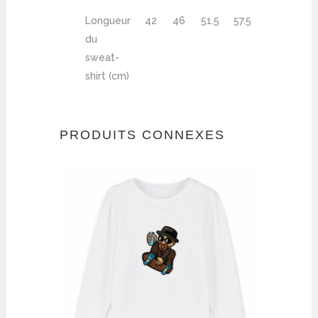
Longueur
42
46
51.5
57.5
61
du
sweat-
shirt (cm)
PRODUITS CONNEXES