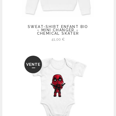
SWEAT-SHIRT ENFANT BIO
– MINI CHANGER –
CHEMICAL SKATER
41,00
€
VENTE