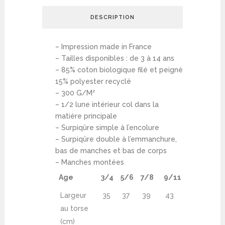
DESCRIPTION
– Impression made in France
– Tailles disponibles : de 3 à 14 ans
– 85% coton biologique filé et peigné
15% polyester recyclé
– 300 G/M²
– 1/2 lune intérieur col dans la
matière principale
– Surpiqûre simple à l’encolure
– Surpiqûre double à l’emmanchure,
bas de manches et bas de corps
– Manches montées
Age
3/4
5/6
7/8
9/11
12/14
Largeur
35
37
39
43
46
au torse
(cm)