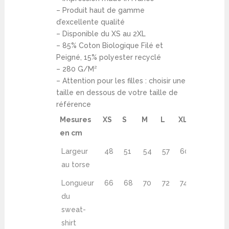
– Produit haut de gamme
d’excellente qualité
– Disponible du XS au 2XL
– 85% Coton Biologique Filé et
Peigné, 15% polyester recyclé
– 280 G/M²
– Attention pour les filles : choisir une
taille en dessous de votre taille de
référence
Mesures
XS
S
M
L
XL
2XL
en cm
Largeur
48
51
54
57
60
63
au torse
Longueur
66
68
70
72
74
76
du
sweat-
shirt