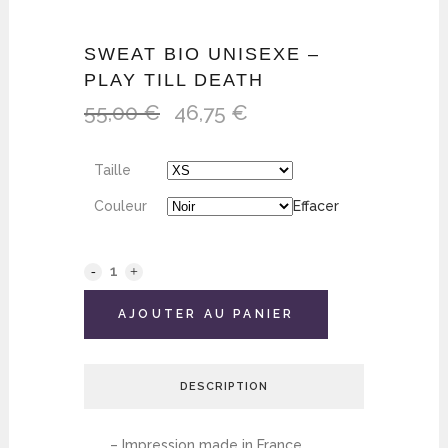
SWEAT BIO UNISEXE –
PLAY TILL DEATH
55,00
€
46,75
€
Le
Le
prix
prix
initial
actuel
Taille
était :
est :
55,00 €.
46,75 €.
Couleur
Effacer
AJOUTER AU PANIER
DESCRIPTION
– Impression made in France