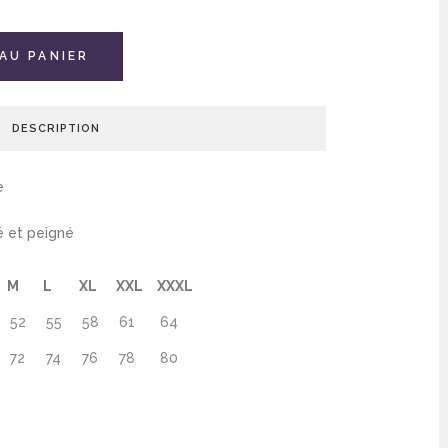
AU PANIER
DESCRIPTION
e
é et peigné
M
L
XL
XXL
XXXL
52
55
58
61
64
72
74
76
78
80