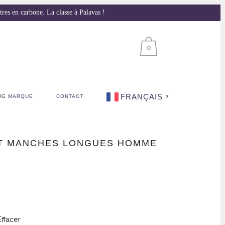
s en carbone. La classe à Palavas !
0
FRANÇAIS
RE MARQUE
CONTACT
▼
RT MANCHES LONGUES HOMME
.
Effacer