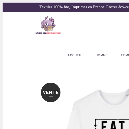
Textiles 100% bio, Imprimés en France. Encres éco-
ACCUEIL
HOMME
FEM
VENTE