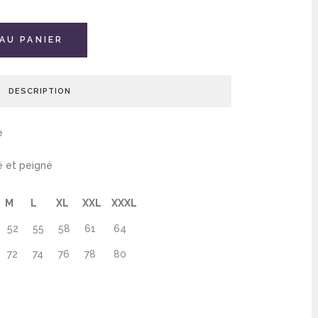
AU PANIER
DESCRIPTION
e
é et peigné
M
L
XL
XXL
XXXL
52
55
58
61
64
72
74
76
78
80