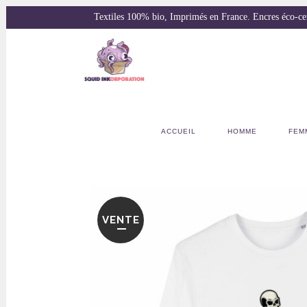
Textiles 100% bio, Imprimés en France. Encres éco-
ACCUEIL
HOMME
FEM
VENTE