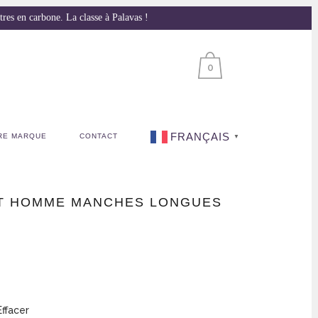
s en carbone. La classe à Palavas !
0
FRANÇAIS
RE MARQUE
CONTACT
▼
RT HOMME MANCHES LONGUES
.
Effacer