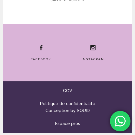
prix
prix
initial
actuel
était :
est :
32,80 €.
29,00 €.
FACEBOOK
INSTAGRAM
CGV
Politique de confidentialité
Conception by
SQUID
Espace pros