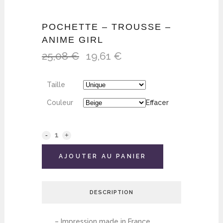
POCHETTE – TROUSSE –
ANIME GIRL
25,08
€
19,61
€
Le
Le
prix
prix
initial
actuel
Taille
était :
est :
25,08 €.
19,61 €.
Couleur
Effacer
AJOUTER AU PANIER
DESCRIPTION
– Impression made in France