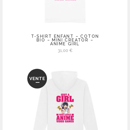
T-SHIRT ENFANT – COTON
BIO – MINI CREATOR –
ANIME GIRL
31,00
€
VENTE