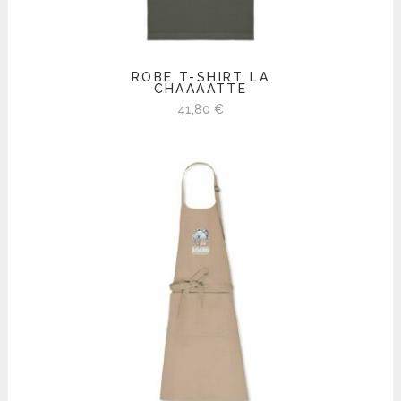
ROBE T-SHIRT LA
CHAAAATTE
41,80
€