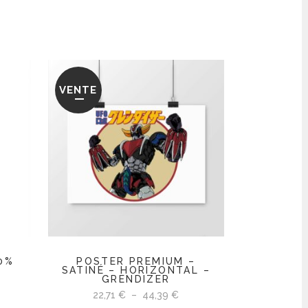
VENTE
0%
POSTER PREMIUM –
SATINÉ – HORIZONTAL –
GRENDIZER
Plage
22,71
€
–
44,39
€