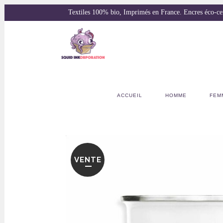
Textiles 100% bio, Imprimés en France. Encres éco-
ACCUEIL
HOMME
FEM
VENTE