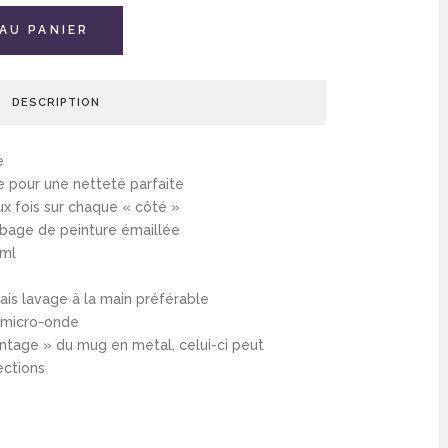
AU PANIER
DESCRIPTION
e
e pour une netteté parfaite
x fois sur chaque « côté »
obage de peinture émaillée
0ml
ais lavage à la main préférable
 micro-onde
intage » du mug en metal, celui-ci peut
ections