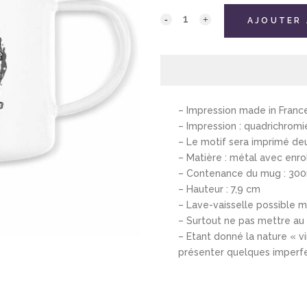
AJOUTER 
– Impression made in Franc
– Impression : quadrichromi
– Le motif sera imprimé deu
– Matière : métal avec enr
– Contenance du mug : 30
– Hauteur : 7,9 cm
– Lave-vaisselle possible m
– Surtout ne pas mettre au
– Etant donné la nature « v
présenter quelques imperf