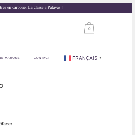
s en carbone. La classe à Palavas !
0
FRANÇAIS
RE MARQUE
CONTACT
▼
LO
Effacer