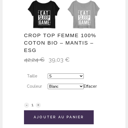
CROP TOP FEMME 100%
COTON BIO – MANTIS –
ESG
42,24
€
39,03
€
Le
Le
prix
prix
initial
actuel
Taille
était :
est :
42,24 €.
39,03 €.
Couleur
Effacer
AJOUTER AU PANIER