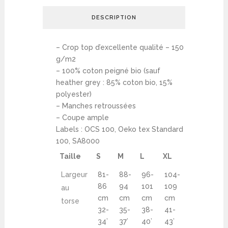
DESCRIPTION
– Crop top d’excellente qualité – 150
g/m2
– 100% coton peigné bio (sauf
heather grey : 85% coton bio, 15%
polyester)
– Manches retroussées
– Coupe ample
Labels : OCS 100, Oeko tex Standard
100, SA8000
Taille
S
M
L
XL
Largeur
81-
88-
96-
104-
86
94
101
109
au
cm
cm
cm
cm
torse
32-
35-
38-
41-
34’
37’
40’
43’