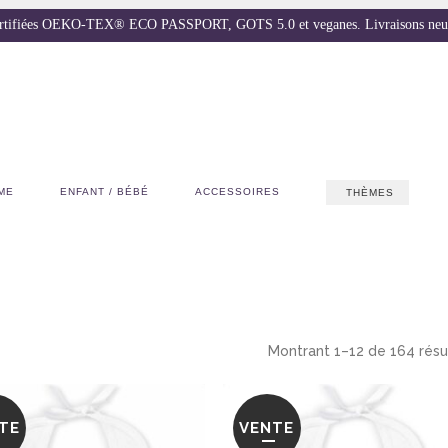
certifiées OEKO-TEX® ECO PASSPORT, GOTS 5.0 et veganes. Livraisons neutre
ME
ENFANT / BÉBÉ
ACCESSOIRES
THÈMES
Montrant 1–12 de 164 résu
TE
VENTE