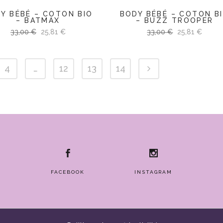
Y BÉBÉ – COTON BIO
BODY BÉBÉ – COTON B
– BATMAX
– BUZZ TROOPER
Le
Le
Le
Le
33,00
€
25,81
€
33,00
€
25,81
€
prix
prix
prix
prix
initial
actuel
initial
actue
4
…
12
13
14
était :
est :
était :
est :
33,00 €.
25,81 €.
33,00 €.
25,81 
FACEBOOK
INSTAGRAM