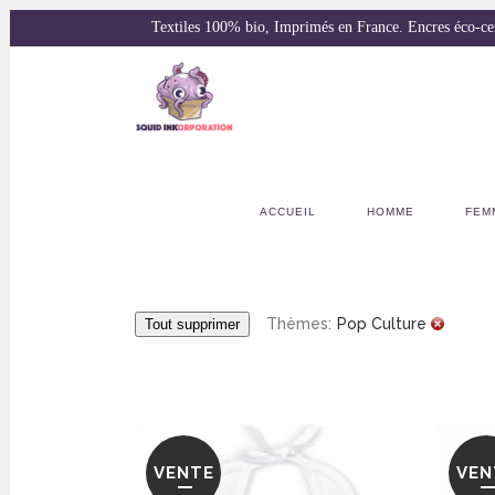
Textiles 100% bio, Imprimés en France. Encres éco-
ACCUEIL
HOMME
FEM
Thèmes:
Pop Culture
Tout supprimer
VENTE
VEN