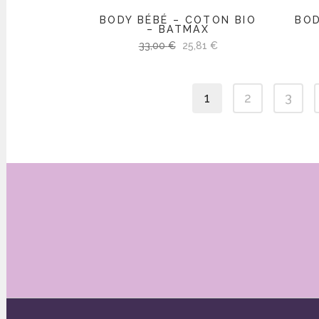
BODY BÉBÉ – COTON BIO
BOD
– BATMAX
Le
Le
33,00
€
25,81
€
prix
prix
initial
actuel
1
2
3
était :
est :
33,00 €.
25,81 €.