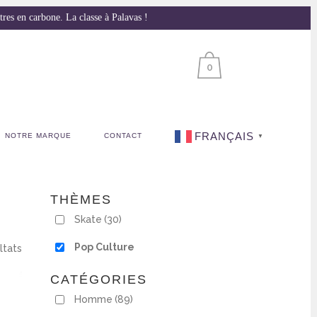
s en carbone. La classe à Palavas !
0
FRANÇAIS
NOTRE MARQUE
CONTACT
▼
THÈMES
Skate
(30)
Pop Culture
ltats
CATÉGORIES
Homme
(89)