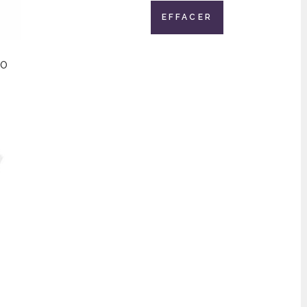
EFFACER
IO
l
€.